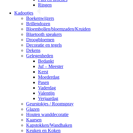
Ringen
Kadootjes
Boekenwijzers
Brillendozen
Bloembollen/bloemzaden/Kruiden
Bluetooth speakers
Droogbloemen
Decoratie en tegels
Dekens
Gelegenheden
Bedankt
Juf – Meester
Kerst
Moederdag
Pasen
Vaderdag
Valentijn
Verjaardag
Geurstokjes / Roomspray
Glazen
Houten wanddecoratie
Kaarsen
Kapstokken/Wandhaken
Keuken en Koken