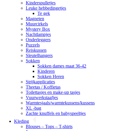
Kinderspulletjes
Leuke hebbedingetjes
Te gek
Magneten
Muurcirkels
Mystery Box
Nachtlampjes
Onderleggers
Puzzels
Reiskussen
Sleutelhangers
Sokken
Sokken dames maat 36-42
Kinderen
Sokken Heren
Strijkapplicaties
Theetas / Koffietas
Toilettasjes en make-up tasjes
Vuurwerkstaafjes
Warmtesjaals/warmtekussens/kussens
XL -bag
Zachte knuffels en babyspeeltjes
Kleding
Blouses – Tops – T-shirts