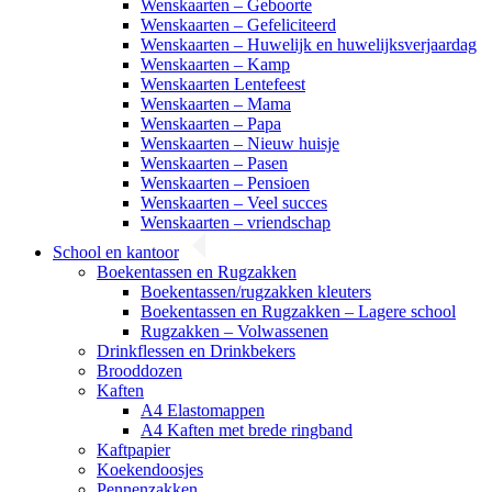
Wenskaarten – Geboorte
Wenskaarten – Gefeliciteerd
Wenskaarten – Huwelijk en huwelijksverjaardag
Wenskaarten – Kamp
Wenskaarten Lentefeest
Wenskaarten – Mama
Wenskaarten – Papa
Wenskaarten – Nieuw huisje
Wenskaarten – Pasen
Wenskaarten – Pensioen
Wenskaarten – Veel succes
Wenskaarten – vriendschap
School en kantoor
Boekentassen en Rugzakken
Boekentassen/rugzakken kleuters
Boekentassen en Rugzakken – Lagere school
Rugzakken – Volwassenen
Drinkflessen en Drinkbekers
Brooddozen
Kaften
A4 Elastomappen
A4 Kaften met brede ringband
Kaftpapier
Koekendoosjes
Pennenzakken