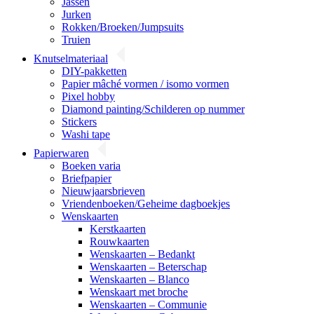
Jassen
Jurken
Rokken/Broeken/Jumpsuits
Truien
Knutselmateriaal
DIY-pakketten
Papier mâché vormen / isomo vormen
Pixel hobby
Diamond painting/Schilderen op nummer
Stickers
Washi tape
Papierwaren
Boeken varia
Briefpapier
Nieuwjaarsbrieven
Vriendenboeken/Geheime dagboekjes
Wenskaarten
Kerstkaarten
Rouwkaarten
Wenskaarten – Bedankt
Wenskaarten – Beterschap
Wenskaarten – Blanco
Wenskaart met broche
Wenskaarten – Communie