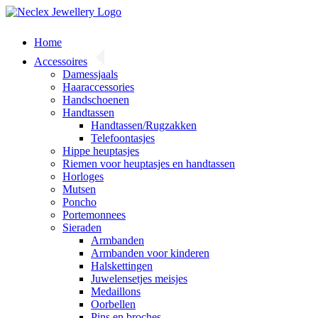
Skip
to
content
Home
Accessoires
Damessjaals
Haaraccessories
Handschoenen
Handtassen
Handtassen/Rugzakken
Telefoontasjes
Hippe heuptasjes
Riemen voor heuptasjes en handtassen
Horloges
Mutsen
Poncho
Portemonnees
Sieraden
Armbanden
Armbanden voor kinderen
Halskettingen
Juwelensetjes meisjes
Medaillons
Oorbellen
Pins en broches