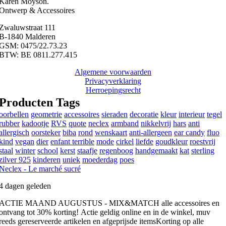
Karen Moyson.
Ontwerp & Accessoires
Zwaluwstraat 111
B-1840 Malderen
GSM: 0475/22.73.23
BTW: BE 0811.277.415
Algemene voorwaarden
Privacyverklaring
Herroepingsrecht
Producten Tags
oorbellen
geometrie
accessoires
sieraden
decoratie
kleur
interieur
tegel
rubber
kadootje
RVS
quote
neclex
armband
nikkelvrij
hars
anti
allergisch
oorsteker
biba
rond
wenskaart
anti-allergeen
ear candy
fluo
kind
vegan
dier
enfant terrible
mode
cirkel
liefde
goudkleur
roestvrij
staal
winter
school
kerst
staafje
regenboog
handgemaakt
kat
sterling
zilver 925
kinderen
uniek
moederdag
poes
Neclex - Le marché sucré
4 dagen geleden
ACTIE MAAND AUGUSTUS - MIX&MATCH alle accessoires en
ontvang tot 30% korting!
Actie geldig online en in de winkel, muv
reeds gereserveerde artikelen en afgeprijsde items
Korting op alle