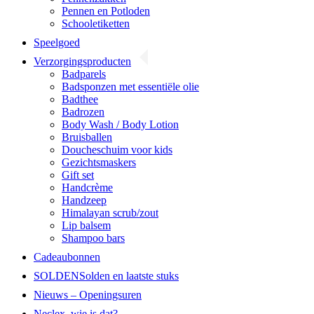
Pennen en Potloden
Schooletiketten
Speelgoed
Verzorgingsproducten
Badparels
Badsponzen met essentiële olie
Badthee
Badrozen
Body Wash / Body Lotion
Bruisballen
Doucheschuim voor kids
Gezichtsmaskers
Gift set
Handcrème
Handzeep
Himalayan scrub/zout
Lip balsem
Shampoo bars
Cadeaubonnen
SOLDEN
Solden en laatste stuks
Nieuws – Openingsuren
Neclex, wie is dat?