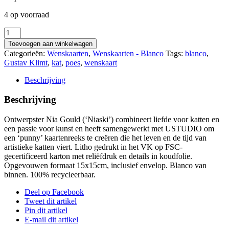
4 op voorraad
Wenskaart
kat
Toevoegen aan winkelwagen
-
Categorieën:
Wenskaarten
,
Wenskaarten - Blanco
Tags:
blanco
,
The
Gustav Klimt
,
kat
,
poes
,
wenskaart
kiss
aantal
Beschrijving
Beschrijving
Ontwerpster Nia Gould (‘Niaski’) combineert liefde voor katten en
een passie voor kunst en heeft samengewerkt met USTUDIO om
een ‘punny’ kaartenreeks te creëren die het leven en de tijd van
artistieke katten viert. Litho gedrukt in het VK op FSC-
gecertificeerd karton met reliëfdruk en details in koudfolie.
Opgevouwen formaat 15x15cm, inclusief envelop. Blanco van
binnen. 100% recycleerbaar.
Deel op Facebook
Tweet dit artikel
Pin dit artikel
E-mail dit artikel