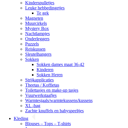
Kinderspulletjes
Leuke hebbedingetjes
Te gek
Magneten
Muurcirkels
Mystery Box
Nachtlampjes
Onderleggers
Puzzels
Reiskussen
Sleutelhangers
Sokken
Sokken dames maat 36-42
Kinderen
Sokken Heren
Strijkapplicaties
Theetas / Koffietas
Toilettasjes en make-up tasjes
Vuurwerkstaafjes
Warmtesjaals/warmtekussens/kussens
XL -bag
Zachte knuffels en babyspeeltjes
Kleding
Blouses – Tops – T-shirts