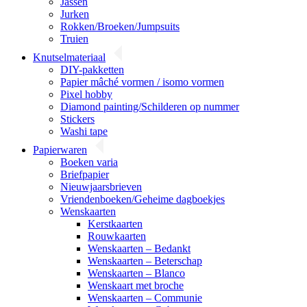
Jassen
Jurken
Rokken/Broeken/Jumpsuits
Truien
Knutselmateriaal
DIY-pakketten
Papier mâché vormen / isomo vormen
Pixel hobby
Diamond painting/Schilderen op nummer
Stickers
Washi tape
Papierwaren
Boeken varia
Briefpapier
Nieuwjaarsbrieven
Vriendenboeken/Geheime dagboekjes
Wenskaarten
Kerstkaarten
Rouwkaarten
Wenskaarten – Bedankt
Wenskaarten – Beterschap
Wenskaarten – Blanco
Wenskaart met broche
Wenskaarten – Communie