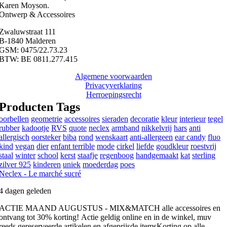
Karen Moyson.
Ontwerp & Accessoires
Zwaluwstraat 111
B-1840 Malderen
GSM: 0475/22.73.23
BTW: BE 0811.277.415
Algemene voorwaarden
Privacyverklaring
Herroepingsrecht
Producten Tags
oorbellen
geometrie
accessoires
sieraden
decoratie
kleur
interieur
tegel
rubber
kadootje
RVS
quote
neclex
armband
nikkelvrij
hars
anti
allergisch
oorsteker
biba
rond
wenskaart
anti-allergeen
ear candy
fluo
kind
vegan
dier
enfant terrible
mode
cirkel
liefde
goudkleur
roestvrij
staal
winter
school
kerst
staafje
regenboog
handgemaakt
kat
sterling
zilver 925
kinderen
uniek
moederdag
poes
Neclex - Le marché sucré
4 dagen geleden
ACTIE MAAND AUGUSTUS - MIX&MATCH alle accessoires en
ontvang tot 30% korting!
Actie geldig online en in de winkel, muv
reeds gereserveerde artikelen en afgeprijsde items
Korting op alle