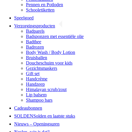
Pennen en Potloden
Schooletiketten
Speelgoed
Verzorgingsproducten
Badparels
Badsponzen met essentiële olie
Badthee
Badrozen
Body Wash / Body Lotion
Bruisballen
Doucheschuim voor kids
Gezichtsmaskers
Gift set
Handcrème
Handzeep
Himalayan scrub/zout
Lip balsem
Shampoo bars
Cadeaubonnen
SOLDEN
Solden en laatste stuks
Nieuws – Openingsuren
Neclex, wie is dat?