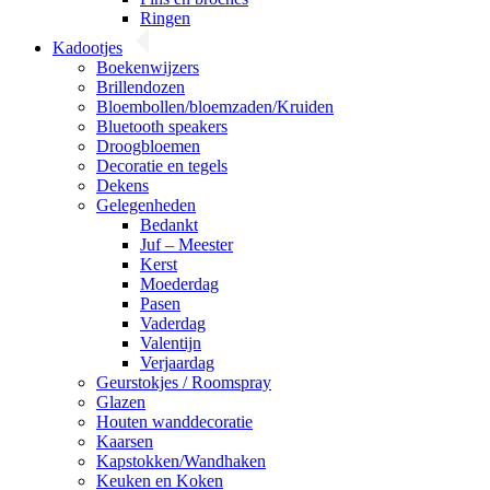
Ringen
Kadootjes
Boekenwijzers
Brillendozen
Bloembollen/bloemzaden/Kruiden
Bluetooth speakers
Droogbloemen
Decoratie en tegels
Dekens
Gelegenheden
Bedankt
Juf – Meester
Kerst
Moederdag
Pasen
Vaderdag
Valentijn
Verjaardag
Geurstokjes / Roomspray
Glazen
Houten wanddecoratie
Kaarsen
Kapstokken/Wandhaken
Keuken en Koken