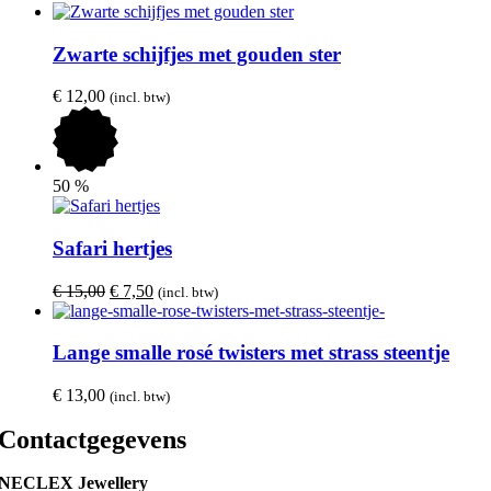
Zwarte schijfjes met gouden ster
€
12,00
(incl. btw)
50
%
Safari hertjes
Oorspronkelijke
Huidige
€
15,00
€
7,50
(incl. btw)
prijs
prijs
was:
is:
€ 15,00.
€ 7,50.
Lange smalle rosé twisters met strass steentje
€
13,00
(incl. btw)
Contactgegevens
NECLEX Jewellery