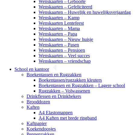
Wenskaarten – Geboorte
Wenskaarten – Gefeliciteerd
Wenskaarten – Huwelijk en huwelijksverjaardag
Wenskaarten – Kamp
Wenskaarten Lentefeest
Wenskaarten – Mama
Wenskaarten – Papa
Wenskaarten – Nieuw huisje
Wenskaarten – Pasen
Wenskaarten – Pensioen
Wenskaarten – Veel succes
Wenskaarten – vriendschap
School en kantoor
Boekentassen en Rugzakken
Boekentassen/rugzakken kleuters
Boekentassen en Rugzakken – Lagere school
Rugzakken – Volwassenen
Drinkflessen en Drinkbekers
Brooddozen
Kaften
A4 Elastomappen
A4 Kaften met brede ringband
Kaftpapier
Koekendoosjes
Pennenzakken