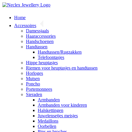
Skip
to
content
Home
Accessoires
Damessjaals
Haaraccessories
Handschoenen
Handtassen
Handtassen/Rugzakken
Telefoontasjes
Hippe heuptasjes
Riemen voor heuptasjes en handtassen
Horloges
Mutsen
Poncho
Portemonnees
Sieraden
Armbanden
Armbanden voor kinderen
Halskettingen
Juwelensetjes meisjes
Medaillons
Oorbellen
Pins en broches