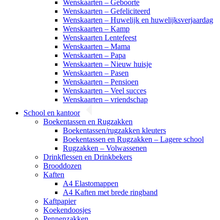
Wenskaarten – Geboorte
Wenskaarten – Gefeliciteerd
Wenskaarten – Huwelijk en huwelijksverjaardag
Wenskaarten – Kamp
Wenskaarten Lentefeest
Wenskaarten – Mama
Wenskaarten – Papa
Wenskaarten – Nieuw huisje
Wenskaarten – Pasen
Wenskaarten – Pensioen
Wenskaarten – Veel succes
Wenskaarten – vriendschap
School en kantoor
Boekentassen en Rugzakken
Boekentassen/rugzakken kleuters
Boekentassen en Rugzakken – Lagere school
Rugzakken – Volwassenen
Drinkflessen en Drinkbekers
Brooddozen
Kaften
A4 Elastomappen
A4 Kaften met brede ringband
Kaftpapier
Koekendoosjes
Pennenzakken