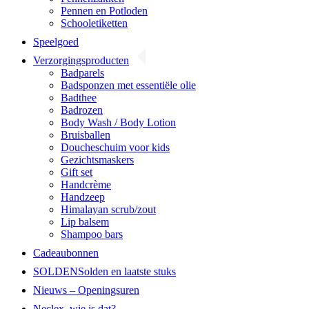
Pennen en Potloden
Schooletiketten
Speelgoed
Verzorgingsproducten
Badparels
Badsponzen met essentiële olie
Badthee
Badrozen
Body Wash / Body Lotion
Bruisballen
Doucheschuim voor kids
Gezichtsmaskers
Gift set
Handcrème
Handzeep
Himalayan scrub/zout
Lip balsem
Shampoo bars
Cadeaubonnen
SOLDEN
Solden en laatste stuks
Nieuws – Openingsuren
Neclex, wie is dat?