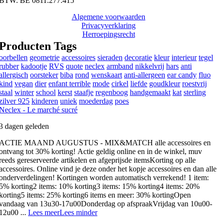
BTW: BE 0811.277.415
Algemene voorwaarden
Privacyverklaring
Herroepingsrecht
Producten Tags
oorbellen
geometrie
accessoires
sieraden
decoratie
kleur
interieur
tegel
rubber
kadootje
RVS
quote
neclex
armband
nikkelvrij
hars
anti
allergisch
oorsteker
biba
rond
wenskaart
anti-allergeen
ear candy
fluo
kind
vegan
dier
enfant terrible
mode
cirkel
liefde
goudkleur
roestvrij
staal
winter
school
kerst
staafje
regenboog
handgemaakt
kat
sterling
zilver 925
kinderen
uniek
moederdag
poes
Neclex - Le marché sucré
3 dagen geleden
ACTIE MAAND AUGUSTUS - MIX&MATCH alle accessoires en
ontvang tot 30% korting!
Actie geldig online en in de winkel, muv
reeds gereserveerde artikelen en afgeprijsde items
Korting op alle
accessoires. Online vind je deze onder het kopje accessoires en dan alle
onderverdelingen! Kortingen worden automatisch verrekend!
1 item:
5% korting
2 items: 10% korting
3 items: 15% korting
4 items: 20%
korting
5 items: 25% korting
6 items en meer: 30% korting
Open
vandaag van 13u30-17u00
Donderdag op afspraak
Vrijdag van 10u00-
12u00
...
Lees meer
Lees minder