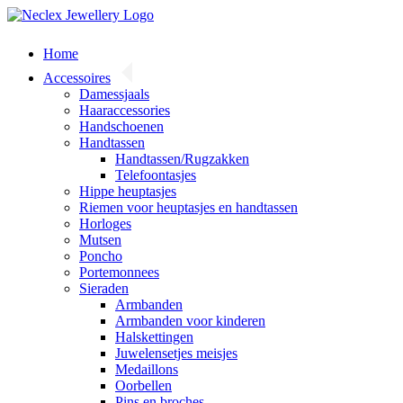
Skip
to
content
Home
Accessoires
Damessjaals
Haaraccessories
Handschoenen
Handtassen
Handtassen/Rugzakken
Telefoontasjes
Hippe heuptasjes
Riemen voor heuptasjes en handtassen
Horloges
Mutsen
Poncho
Portemonnees
Sieraden
Armbanden
Armbanden voor kinderen
Halskettingen
Juwelensetjes meisjes
Medaillons
Oorbellen
Pins en broches