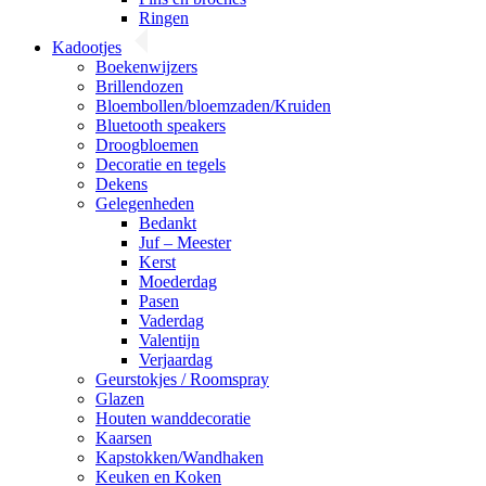
Ringen
Kadootjes
Boekenwijzers
Brillendozen
Bloembollen/bloemzaden/Kruiden
Bluetooth speakers
Droogbloemen
Decoratie en tegels
Dekens
Gelegenheden
Bedankt
Juf – Meester
Kerst
Moederdag
Pasen
Vaderdag
Valentijn
Verjaardag
Geurstokjes / Roomspray
Glazen
Houten wanddecoratie
Kaarsen
Kapstokken/Wandhaken
Keuken en Koken