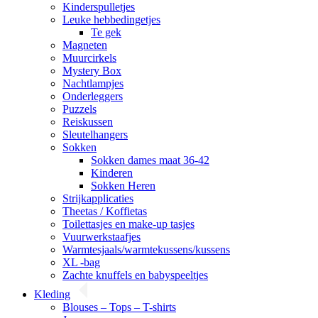
Kinderspulletjes
Leuke hebbedingetjes
Te gek
Magneten
Muurcirkels
Mystery Box
Nachtlampjes
Onderleggers
Puzzels
Reiskussen
Sleutelhangers
Sokken
Sokken dames maat 36-42
Kinderen
Sokken Heren
Strijkapplicaties
Theetas / Koffietas
Toilettasjes en make-up tasjes
Vuurwerkstaafjes
Warmtesjaals/warmtekussens/kussens
XL -bag
Zachte knuffels en babyspeeltjes
Kleding
Blouses – Tops – T-shirts