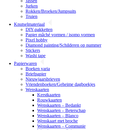
Jassen
Jurken
Rokken/Broeken/Jumpsuits
Truien
Knutselmateriaal
DIY-pakketten
Papier mâché vormen / isomo vormen
Pixel hobby
Diamond painting/Schilderen op nummer
Stickers
Washi tape
Papierwaren
Boeken varia
Briefpapier
Nieuwjaarsbrieven
Vriendenboeken/Geheime dagboekjes
Wenskaarten
Kerstkaarten
Rouwkaarten
Wenskaarten – Bedankt
Wenskaarten – Beterschap
Wenskaarten – Blanco
Wenskaart met broche
Wenskaarten – Communie