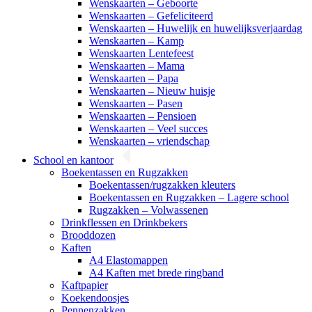
Wenskaarten – Geboorte
Wenskaarten – Gefeliciteerd
Wenskaarten – Huwelijk en huwelijksverjaardag
Wenskaarten – Kamp
Wenskaarten Lentefeest
Wenskaarten – Mama
Wenskaarten – Papa
Wenskaarten – Nieuw huisje
Wenskaarten – Pasen
Wenskaarten – Pensioen
Wenskaarten – Veel succes
Wenskaarten – vriendschap
School en kantoor
Boekentassen en Rugzakken
Boekentassen/rugzakken kleuters
Boekentassen en Rugzakken – Lagere school
Rugzakken – Volwassenen
Drinkflessen en Drinkbekers
Brooddozen
Kaften
A4 Elastomappen
A4 Kaften met brede ringband
Kaftpapier
Koekendoosjes
Pennenzakken