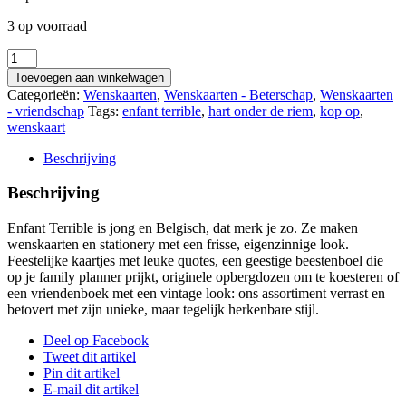
3 op voorraad
[BB3199]
KOP
Toevoegen aan winkelwagen
OP
Categorieën:
Wenskaarten
,
Wenskaarten - Beterschap
,
Wenskaarten
aantal
- vriendschap
Tags:
enfant terrible
,
hart onder de riem
,
kop op
,
wenskaart
Beschrijving
Beschrijving
Enfant Terrible is jong en Belgisch, dat merk je zo. Ze maken
wenskaarten en stationery met een frisse, eigenzinnige look.
Feestelijke kaartjes met leuke quotes, een geestige beestenboel die
op je family planner prijkt, originele opbergdozen om te koesteren of
een vriendenboek met een vintage look: ons assortiment verrast en
betovert met zijn unieke, maar tegelijk herkenbare stijl.
Deel op Facebook
Tweet dit artikel
Pin dit artikel
E-mail dit artikel