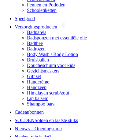
Pennen en Potloden
Schooletiketten
Speelgoed
Verzorgingsproducten
Badparels
Badsponzen met essentiële olie
Badthee
Badrozen
Body Wash / Body Lotion
Bruisballen
Doucheschuim voor kids
Gezichtsmaskers
Gift set
Handcrème
Handzeep
Himalayan scrub/zout
Lip balsem
Shampoo bars
Cadeaubonnen
SOLDEN
Solden en laatste stuks
Nieuws – Openingsuren
Neclex, wie is dat?