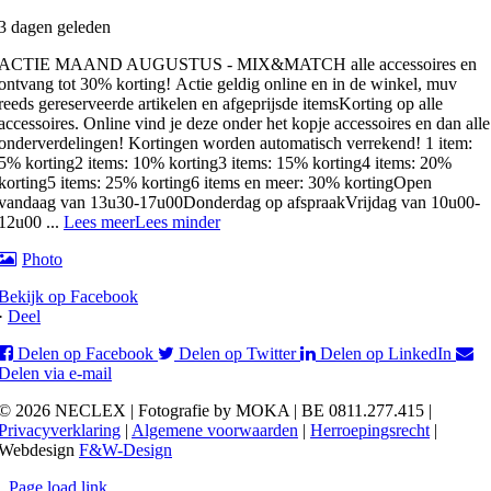
3 dagen geleden
ACTIE MAAND AUGUSTUS - MIX&MATCH alle accessoires en
ontvang tot 30% korting!
Actie geldig online en in de winkel, muv
reeds gereserveerde artikelen en afgeprijsde items
Korting op alle
accessoires. Online vind je deze onder het kopje accessoires en dan alle
onderverdelingen! Kortingen worden automatisch verrekend!
1 item:
5% korting
2 items: 10% korting
3 items: 15% korting
4 items: 20%
korting
5 items: 25% korting
6 items en meer: 30% korting
Open
vandaag van 13u30-17u00
Donderdag op afspraak
Vrijdag van 10u00-
12u00
...
Lees meer
Lees minder
Photo
Bekijk op Facebook
·
Deel
Delen op Facebook
Delen op Twitter
Delen op LinkedIn
Delen via e-mail
© 2026 NECLEX | Fotografie by MOKA | BE 0811.277.415 |
Privacyverklaring
|
Algemene voorwaarden
|
Herroepingsrecht
|
Webdesign
F&W-Design
Page load link