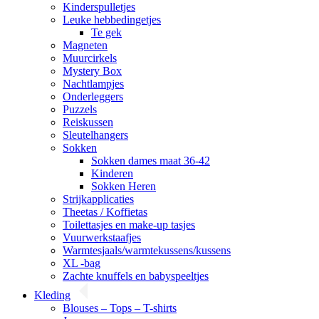
Kinderspulletjes
Leuke hebbedingetjes
Te gek
Magneten
Muurcirkels
Mystery Box
Nachtlampjes
Onderleggers
Puzzels
Reiskussen
Sleutelhangers
Sokken
Sokken dames maat 36-42
Kinderen
Sokken Heren
Strijkapplicaties
Theetas / Koffietas
Toilettasjes en make-up tasjes
Vuurwerkstaafjes
Warmtesjaals/warmtekussens/kussens
XL -bag
Zachte knuffels en babyspeeltjes
Kleding
Blouses – Tops – T-shirts