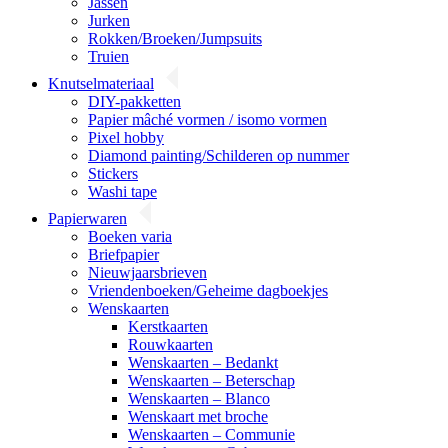
Jassen
Jurken
Rokken/Broeken/Jumpsuits
Truien
Knutselmateriaal
DIY-pakketten
Papier mâché vormen / isomo vormen
Pixel hobby
Diamond painting/Schilderen op nummer
Stickers
Washi tape
Papierwaren
Boeken varia
Briefpapier
Nieuwjaarsbrieven
Vriendenboeken/Geheime dagboekjes
Wenskaarten
Kerstkaarten
Rouwkaarten
Wenskaarten – Bedankt
Wenskaarten – Beterschap
Wenskaarten – Blanco
Wenskaart met broche
Wenskaarten – Communie