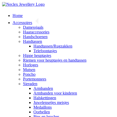
Skip
to
content
Home
Accessoires
Damessjaals
Haaraccessories
Handschoenen
Handtassen
Handtassen/Rugzakken
Telefoontasjes
Hippe heuptasjes
Riemen voor heuptasjes en handtassen
Horloges
Mutsen
Poncho
Portemonnees
Sieraden
Armbanden
Armbanden voor kinderen
Halskettingen
Juwelensetjes meisjes
Medaillons
Oorbellen
Pins en broches