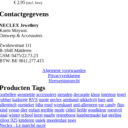
€
2,95
(incl. btw)
Contactgegevens
NECLEX Jewellery
Karen Moyson.
Ontwerp & Accessoires
Zwaluwstraat 111
B-1840 Malderen
GSM: 0475/22.73.23
BTW: BE 0811.277.415
Algemene voorwaarden
Privacyverklaring
Herroepingsrecht
Producten Tags
oorbellen
geometrie
accessoires
sieraden
decoratie
kleur
interieur
tegel
rubber
kadootje
RVS
quote
neclex
armband
nikkelvrij
hars
anti
allergisch
oorsteker
biba
rond
wenskaart
anti-allergeen
ear candy
fluo
kind
vegan
dier
enfant terrible
mode
cirkel
liefde
goudkleur
roestvrij
staal
winter
school
kerst
staafje
regenboog
handgemaakt
kat
sterling
zilver 925
kinderen
uniek
moederdag
poes
Neclex - Le marché sucré