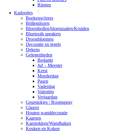
Ringen
Kadootjes
Boekenwijzers
Brillendozen
Bloembollen/bloemzaden/Kruiden
Bluetooth speakers
Droogbloemen
Decoratie en tegels
Dekens
Gelegenheden
Bedankt
Juf – Meester
Kerst
Moederdag
Pasen
Vaderdag
Valentijn
Verjaardag
Geurstokjes / Roomspray
Glazen
Houten wanddecoratie
Kaarsen
Kapstokken/Wandhaken
Keuken en Koken