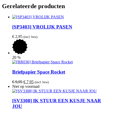
Gerelateerde producten
[SP3403] VROLIJK PASEN
€
2,95
(incl. btw)
20
%
Briefpapier Space Rocket
Oorspronkelijke
Huidige
€
9,95
€
7,95
(incl. btw)
prijs
prijs
Niet op voorraad
was:
is:
€ 9,95.
€ 7,95.
[SV3308] IK STUUR EEN KUSJE NAAR
JOU